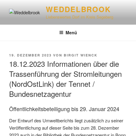
WEDDELBROOK
Liebenswertes Dorf im Kreis Segeberg
Menü
19. DEZEMBER 2023
VON
BIRGIT WIENCK
18.12.2023 Informationen über die
Trassenführung der Stromleitungen
(NordOstLink) der Tennet /
Bundesnetzagentur
Öffentlichkeits­beteiligung bis 29. Januar 2024
Der Entwurf des Umwelt­berichts liegt zusätzlich zu seiner
Ver­öffentlichung auf dieser Seite bis zum 28. Dezember
2023 auch in der Bibliothek der Bundes­netz­agentur in Bonn