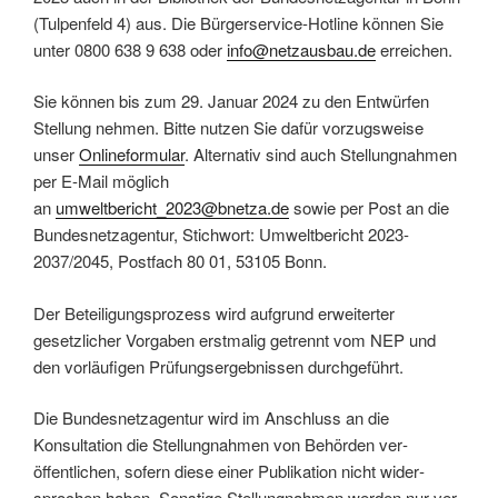
(Tulpenfeld 4) aus. Die Bürgerservice-Hotline können Sie
unter 0800 638 9 638 oder
info@netzausbau.de
erreichen.
Sie können bis zum 29. Januar 2024 zu den Entwürfen
Stellung nehmen. Bitte nutzen Sie dafür vorzugsweise
unser
Onlineformular
. Alternativ sind auch Stellung­nahmen
per E-Mail möglich
an
umweltbericht_2023@bnetza.de
sowie per Post an die
Bundes­netz­agentur, Stichwort: Umweltbericht 2023-
2037/2045, Postfach 80 01, 53105 Bonn.
Der Beteiligungs­prozess wird aufgrund erweiterter
gesetzlicher Vorgaben erst­malig getrennt vom NEP und
den vor­läufigen Prüfungs­ergebnissen durch­geführt.
Die Bundes­netz­agentur wird im Anschluss an die
Konsultation die Stellung­nahmen von Behörden ver­
öffentlichen, sofern diese einer Publikation nicht wider­
sprochen haben. Sonstige Stellung­nahmen werden nur ver­