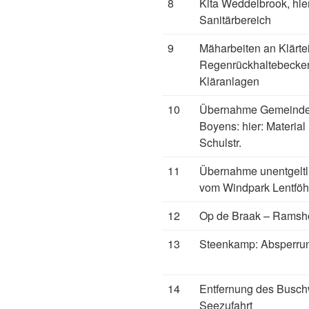
8
Kita Weddelbrook, hie
Sanitärbereich
9
Mäharbeiten an Klärte
Regenrückhaltebecken
Kläranlagen
10
Übernahme Gemeindei
Boyens: hier: Material
Schulstr.
11
Übernahme unentgeltl
vom Windpark Lentfö
12
Op de Braak – Rams
13
Steenkamp: Absperrun
14
Entfernung des Busch
Seezufahrt