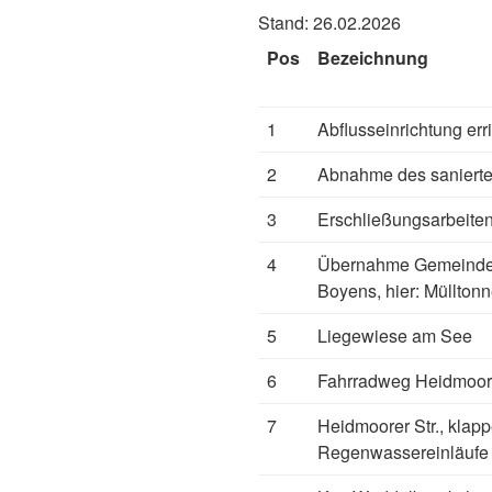
Stand: 26.02.2026
Pos
Bezeichnung
1
Abflusseinrichtung er
2
Abnahme des sanierte
3
Erschließungsarbeit
4
Übernahme Gemeindei
Boyens, hier: Müllton
5
Liegewiese am See
6
Fahrradweg Heidmoorer
7
Heidmoorer Str., klap
Regenwassereinläufe