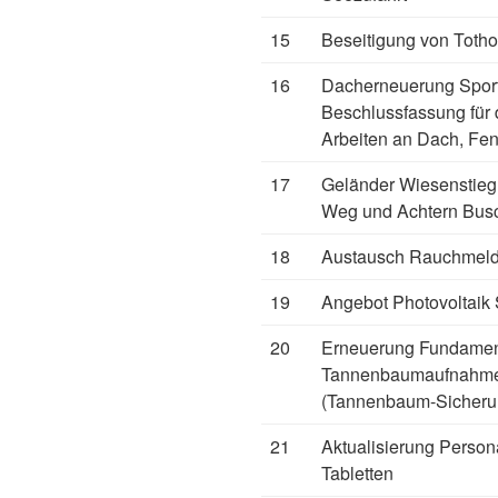
15
Beseitigung von Totho
16
Dacherneuerung Sportl
Beschlussfassung für
Arbeiten an Dach, Fe
17
Geländer Wiesenstieg
Weg und Achtern Bus
18
Austausch Rauchmeld
19
Angebot Photovoltaik 
20
Erneuerung Fundamen
Tannenbaumaufnahme 
(Tannenbaum-Sicheru
21
Aktualisierung Person
Tabletten