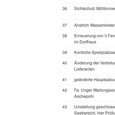
36
Sichtschutz Mülltonn
37
Anstrich Wasserleiste
38
Erneuerung von 3 Fen
im Dorfhaus
39
Kontrolle Spielplatzs
40
Änderung der Vertret
Lieferanten
41
geänderte Hauptsatzun
42
Fa. Unger Wartungsve
Aschepohl
43
Umstellung geschloss
Seebereich, hier Prüf