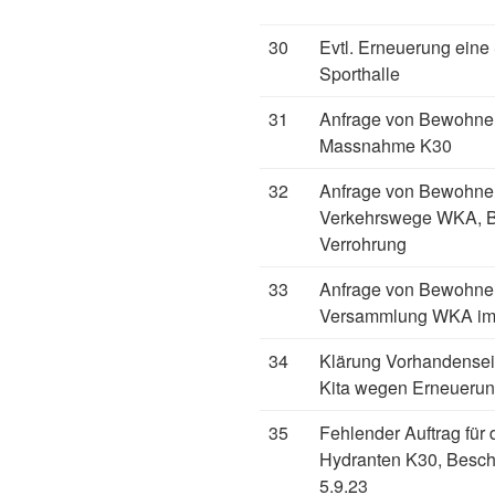
30
Evtl. Erneuerung ein
Sporthalle
31
Anfrage von Bewohner
Massnahme K30
32
Anfrage von Bewohne
Verkehrswege WKA, B
Verrohrung
33
Anfrage von Bewohner
Versammlung WKA im
34
Klärung Vorhandensei
Kita wegen Erneueru
35
Fehlender Auftrag für 
Hydranten K30, Besch
5.9.23