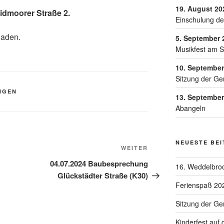
19. August 20
idmoorer Straße 2.
Einschulung de
laden.
5. September 
Musikfest am 
10. September
Sitzung der Ge
NGEN
13. September
Abangeln
NEUESTE BE
WEITER
04.07.2024 Baubesprechung
16. Weddelbroo
Glückstädter Straße (K30)
Ferienspaß 20
Sitzung der G
Kinderfest auf