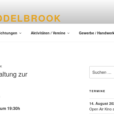
DDELBROOK
tes Dorf im Kreis Segeberg
richtungen
Aktivitäten / Vereine
Gewerbe / Handwer
CK
altung zur
TERMINE
m
14. August 20
 um 19:30h
Open Air Kino 