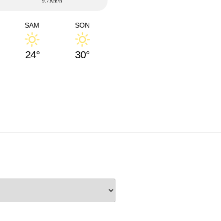
9.7Km/h
SAM
SON
24°
30°