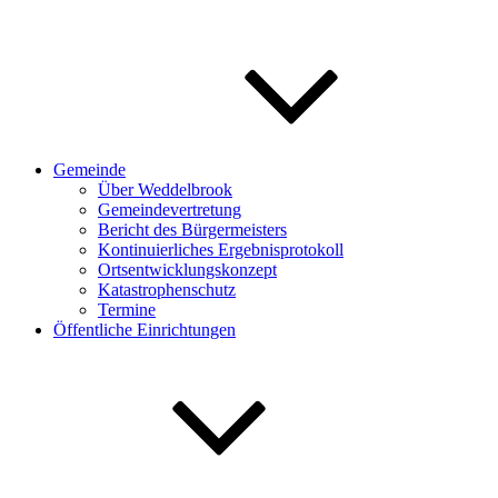
Gemeinde
Über Weddelbrook
Gemeindevertretung
Bericht des Bürgermeisters
Kontinuierliches Ergebnisprotokoll
Ortsentwicklungskonzept
Katastrophenschutz
Termine
Öffentliche Einrichtungen