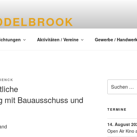
DDELBROOK
tes Dorf im Kreis Segeberg
richtungen
Aktivitäten / Vereine
Gewerbe / Handwer
WIENCK
liche
ng mit Bauausschuss und
TERMINE
14. August 20
and
Open Air Kino 