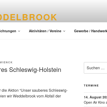
DDELBROOK
tes Dorf im Kreis Segeberg
richtungen
Aktivitäten / Vereine
Gewerbe / Handwer
 WIENCK
res Schleswig-Holstein
TERMINE
r die Aktion “Unser sauberes Schleswig-
eien wir Weddelbrook vom Abfall der
14. August 20
Open Air Kino 