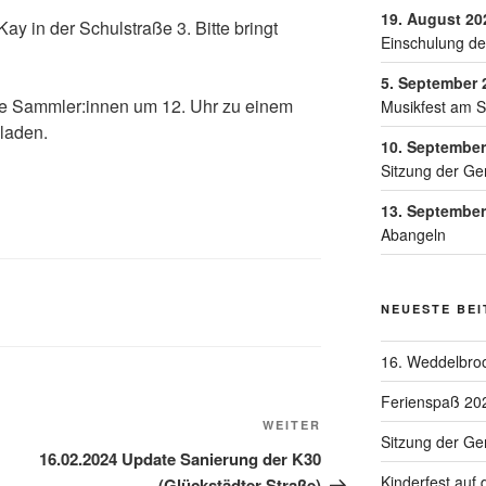
19. August 20
Kay in der Schulstraße 3. Bitte bringt
Einschulung de
5. September 
le Sammler:innen um 12. Uhr zu einem
Musikfest am 
laden.
10. September
Sitzung der Ge
13. September
Abangeln
NEUESTE BE
16. Weddelbroo
Ferienspaß 20
WEITER
Sitzung der G
16.02.2024 Update Sanierung der K30
Kinderfest auf
(Glückstädter Straße)