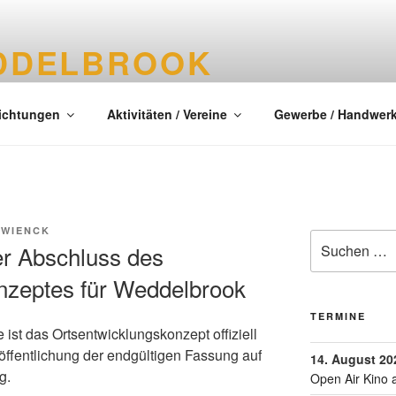
DDELBROOK
tes Dorf im Kreis Segeberg
richtungen
Aktivitäten / Vereine
Gewerbe / Handwer
 WIENCK
ler Abschluss des
nzeptes für Weddelbrook
TERMINE
ist das Ortsentwicklungskonzept offiziell
ffentlichung der endgültigen Fassung auf
14. August 20
g.
Open Air Kino 