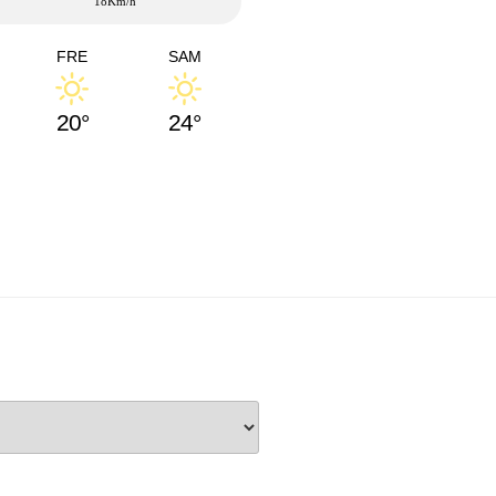
18Km/h
FRE
SAM
20°
24°