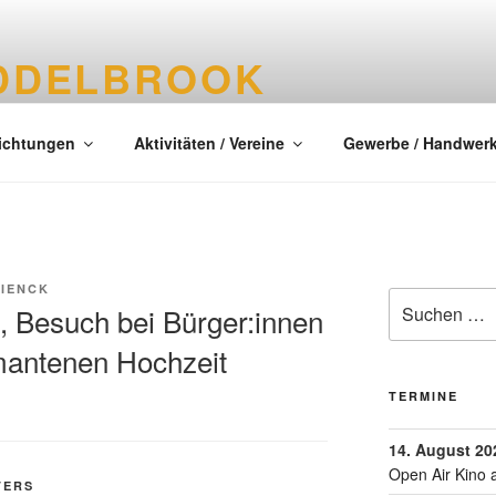
DDELBROOK
tes Dorf im Kreis Segeberg
richtungen
Aktivitäten / Vereine
Gewerbe / Handwer
WIENCK
, Besuch bei Bürger:innen
amantenen Hochzeit
TERMINE
14. August 20
Open Air Kino 
TERS