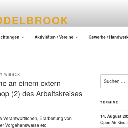
DDELBROOK
tes Dorf im Kreis Segeberg
richtungen
Aktivitäten / Vereine
Gewerbe / Handwer
IT WIENCK
me an einem extern
p (2) des Arbeitskreises
TERMINE
14. August 20
a Verantwortlichen, Erarbeitung von
Open Air Kino 
er Vorgehensweise etc