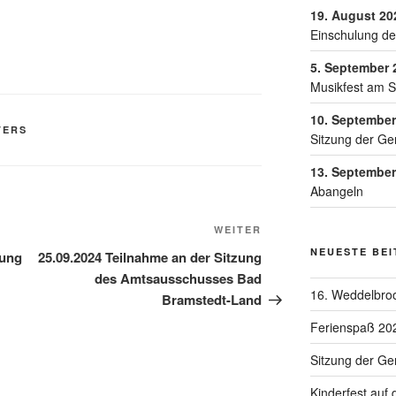
19. August 20
Einschulung de
5. September 
Musikfest am 
10. September
TERS
Sitzung der Ge
13. September
Abangeln
WEITER
NEUESTE BE
zung
25.09.2024 Teilnahme an der Sitzung
des Amtsausschusses Bad
16. Weddelbroo
Bramstedt-Land
Ferienspaß 20
Sitzung der G
Kinderfest auf