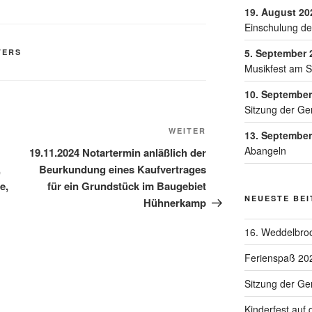
19. August 20
Einschulung de
5. September 
TERS
Musikfest am 
10. September
Sitzung der Ge
WEITER
13. September
Abangeln
19.11.2024 Notartermin anläßlich der
,
Beurkundung eines Kaufvertrages
e,
für ein Grundstück im Baugebiet
NEUESTE BE
Hühnerkamp
16. Weddelbroo
Ferienspaß 20
Sitzung der G
Kinderfest auf