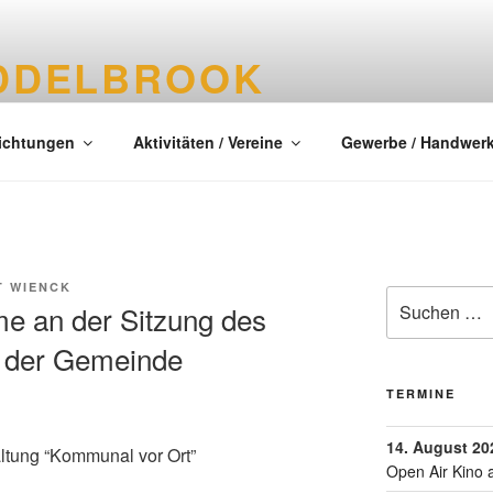
DDELBROOK
tes Dorf im Kreis Segeberg
richtungen
Aktivitäten / Vereine
Gewerbe / Handwer
T WIENCK
me an der Sitzung des
 der Gemeinde
TERMINE
14. August 20
ltung “Kommunal vor Ort”
Open Air Kino 