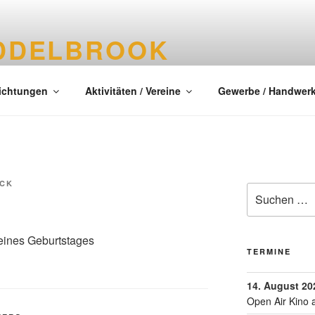
DDELBROOK
tes Dorf im Kreis Segeberg
richtungen
Aktivitäten / Vereine
Gewerbe / Handwer
NCK
eines Geburtstages
TERMINE
14. August 20
Open Air Kino 