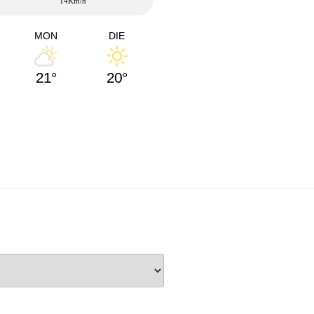
14Km/h
MON
DIE
21°
20°