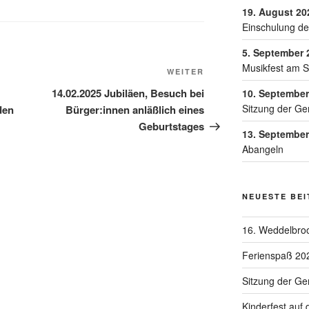
19. August 20
Einschulung de
5. September 
Musikfest am 
WEITER
14.02.2025 Jubiläen, Besuch bei
10. September
Sitzung der Ge
den
Bürger:innen anläßlich eines
Geburtstages
13. September
Abangeln
NEUESTE BE
16. Weddelbroo
Ferienspaß 20
Sitzung der G
Kinderfest auf