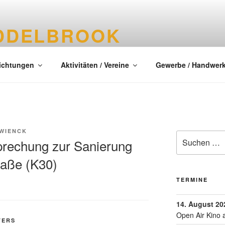
DDELBROOK
tes Dorf im Kreis Segeberg
richtungen
Aktivitäten / Vereine
Gewerbe / Handwer
 WIENCK
rechung zur Sanierung
raße (K30)
TERMINE
14. August 20
Open Air Kino 
TERS