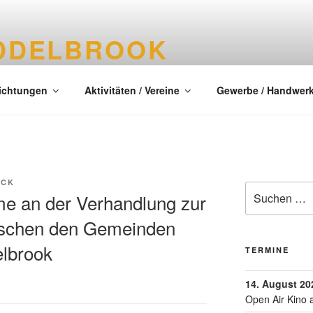
DDELBROOK
tes Dorf im Kreis Segeberg
richtungen
Aktivitäten / Vereine
Gewerbe / Handwer
NCK
me an der Verhandlung zur
ischen den Gemeinden
lbrook
TERMINE
14. August 20
Open Air Kino 