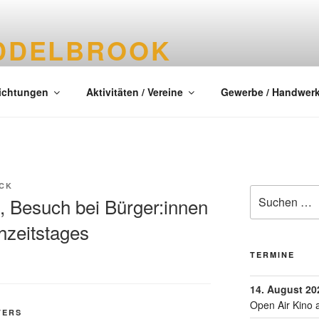
DDELBROOK
tes Dorf im Kreis Segeberg
richtungen
Aktivitäten / Vereine
Gewerbe / Handwer
NCK
, Besuch bei Bürger:innen
hzeitstages
TERMINE
14. August 20
Open Air Kino 
TERS