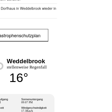
m Dorfhaus in Weddelbrook wieder in
astrophenschutzplan
Weddelbrook
stellenweise Regenfall
16°
ufgang
Sonnenuntergang
M
09:07 PM
keit
Windgeschwindigkeit
17.3Km/h