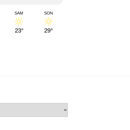
SAM
SON
23°
29°