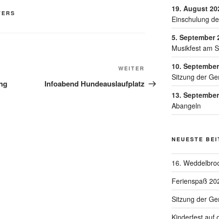
19. August 20
TERS
Einschulung de
5. September 
Musikfest am 
10. September
WEITER
Sitzung der Ge
ng
Infoabend Hundeauslaufplatz
13. September
Abangeln
NEUESTE BE
16. Weddelbroo
Ferienspaß 20
Sitzung der G
Kinderfest auf