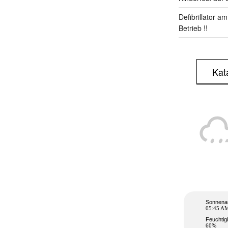
Defibrillator a
Betrieb !!
Kat
Sonnena
05:45 A
Feuchtig
60%