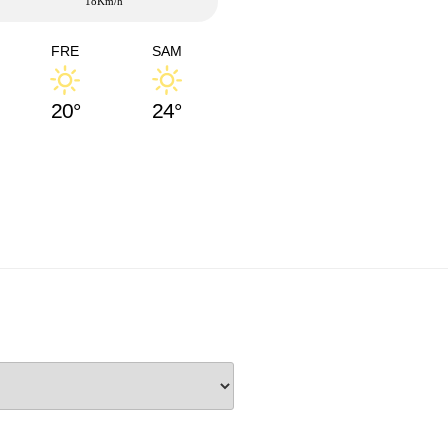
18Km/h
FRE
SAM
20°
24°