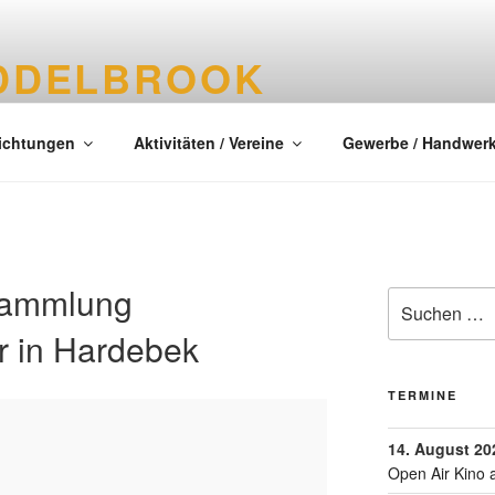
DDELBROOK
tes Dorf im Kreis Segeberg
richtungen
Aktivitäten / Vereine
Gewerbe / Handwer
sammlung
 in Hardebek
TERMINE
14. August 20
Open Air Kino 